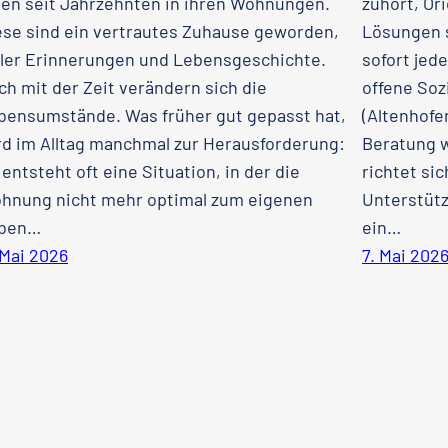
ben seit Jahrzehnten in ihren Wohnungen.
zuhört, Or
ese sind ein vertrautes Zuhause geworden,
Lösungen s
ller Erinnerungen und Lebensgeschichte.
sofort jede
ch mit der Zeit verändern sich die
offene So
bensumstände. Was früher gut gepasst hat,
(Altenhofer
rd im Alltag manchmal zur Herausforderung:
Beratung w
 entsteht oft eine Situation, in der die
richtet sic
hnung nicht mehr optimal zum eigenen
Unterstütz
ben…
ein…
 Mai 2026
7. Mai 202