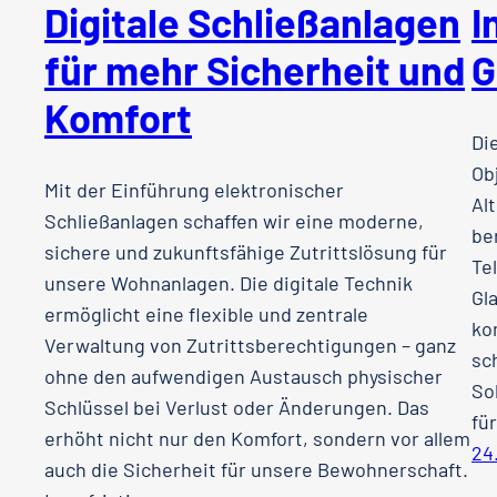
Digitale Schließanlagen
I
für mehr Sicherheit und
G
Komfort
Di
Ob
Mit der Einführung elektronischer
Alt
Schließanlagen schaffen wir eine moderne,
be
sichere und zukunftsfähige Zutrittslösung für
Te
unsere Wohnanlagen. Die digitale Technik
Gl
ermöglicht eine flexible und zentrale
ko
Verwaltung von Zutrittsberechtigungen – ganz
sc
ohne den aufwendigen Austausch physischer
So
Schlüssel bei Verlust oder Änderungen. Das
fü
erhöht nicht nur den Komfort, sondern vor allem
24
auch die Sicherheit für unsere Bewohnerschaft.