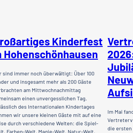
roßartiges Kinderfest
Vert
n Hohenschönhausen
2026:
Jubi
r sind immer noch überwältigt: Über 100
Neuw
nder und insgesamt mehr als 200 Gäste
Aufsi
rbrachten am Mittwochnachmittag
meinsam einen unvergesslichen Tag.
lässlich des Internationalen Kindertages
Im Mai fan
hmen wir unsere kleinen Gäste mit auf eine
Vertreterv
ise durch verschiedene Welten: die Spiel-
die ersten
lt, Farben-Welt, Magie-Welt, Natur-Welt,