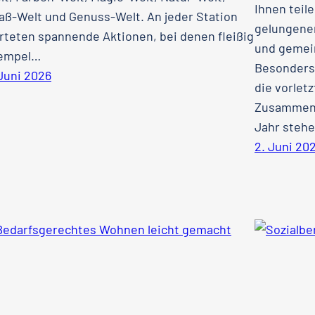
Ihnen teil
aß-Welt und Genuss-Welt. An jeder Station
gelungenen
rteten spannende Aktionen, bei denen fleißig
und gemein
empel…
Besonders 
 Juni 2026
die vorlet
Zusammens
Jahr steh
2. Juni 20