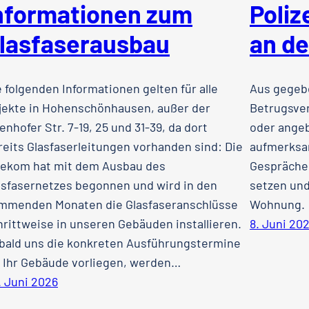
nformationen zum
Poliz
lasfaserausbau
an de
e folgenden Informationen gelten für alle
Aus gegebe
jekte in Hohenschönhausen, außer der
Betrugsve
enhofer Str. 7-19, 25 und 31-39, da dort
oder angeb
reits Glasfaserleitungen vorhanden sind: Die
aufmerksam
lekom hat mit dem Ausbau des
Gespräche 
asfasernetzes begonnen und wird in den
setzen und
mmenden Monaten die Glasfaseranschlüsse
Wohnung.
hrittweise in unseren Gebäuden installieren.
8. Juni 20
bald uns die konkreten Ausführungstermine
r Ihr Gebäude vorliegen, werden…
. Juni 2026