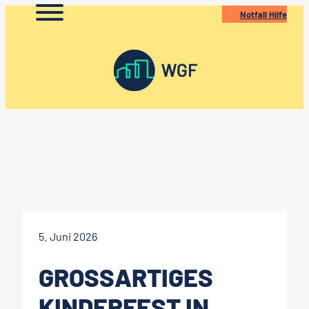
Zum
Notfall Hilfe
Inhalt
springen
5. Juni 2026
GROSSARTIGES K
INDERFEST IN H