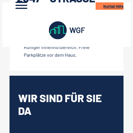
Zum
Notfall Hilfe
ER PARISER K
Inhalt
OMMUNE 22-24
springen
Ruhiger Innenhofbereich. Freie
Parkplätze vor dem Haus.
WIR SIND FÜR SIE
DA