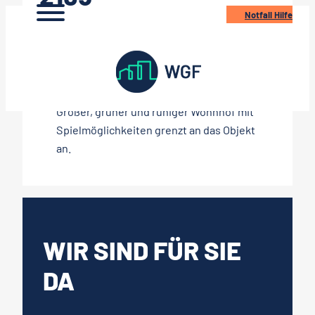
Zum
Notfall Hilfe
LANDSBERGER
Inhalt
ALLEE 56A, B, 62A
springen
Großer, grüner und ruhiger Wohnhof mit
Spielmöglichkeiten grenzt an das Objekt
an.
WIR SIND FÜR SIE
DA