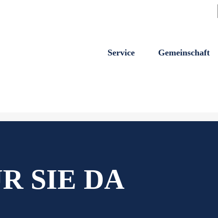
KFURTER ALLEE 
Service
Gemeinschaft
ssener, großer, grüner Wohnhof mit Sitzmöglichkeiten und Kin
R SIE DA