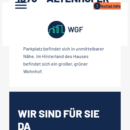
Zum
Notfall Hilfe
STR. 1-3
Inhalt
springen
Das Haus liegt an einer kleinen
Anliegerstraße. Großer öffentlicher
Parkplatz befindet sich in unmittelbarer
Nähe. Im Hinterland des Hauses
befindet sich ein großer, grüner
Wohnhof.
WIR SIND FÜR SIE
DA