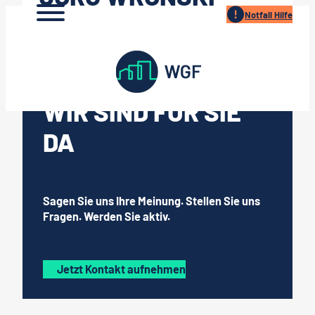
Zum
Notfall Hilfe
Inhalt
springen
WIR SIND FÜR SIE
DA
Sagen Sie uns Ihre Meinung. Stellen Sie uns
Fragen. Werden Sie aktiv.
Jetzt Kontakt aufnehmen