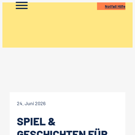
Zum
Notfall Hilfe
Inhalt
springen
24. Juni 2026
SPIEL &
GESCHICHTEN FÜR